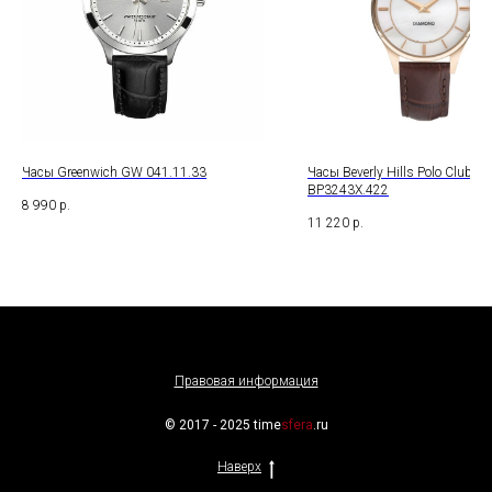
Часы Greenwich GW 041.11.33
Часы Beverly Hills Polo Club
BP3243X.422
8 990
р.
11 220
р.
Правовая информация
© 2017 - 2025 time
sfera
.ru
Наверх