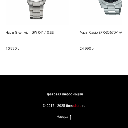
Часы Greenwich GW 041.10.33
Часы Casio EFR-S567D-1AVUE
10 990
р.
24 990
р.
Правовая информация
© 2017 - 2025 time
sfera
.ru
Наверх