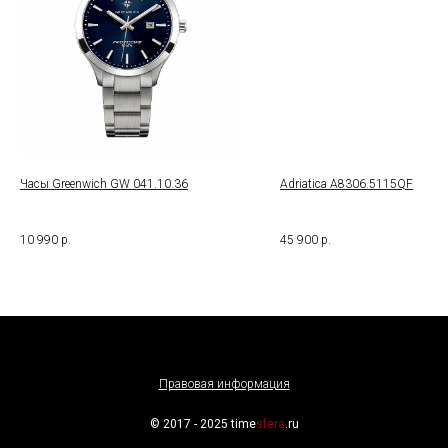
Часы Greenwich GW 041.10.36
Adriatica A8306.5115QF
10 990
р.
45 900
р.
Правовая информация
© 2017 - 2025 time
sfera
.ru