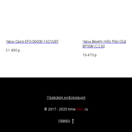
Часы Casio EFS-S600D-1A2VUEF
Часы Beverly Hills Polo Club
BP3081C.230
21 490
р.
16 470
р.
Правовая информация
© 2017 - 2025 time
sfera
.ru
Наверх