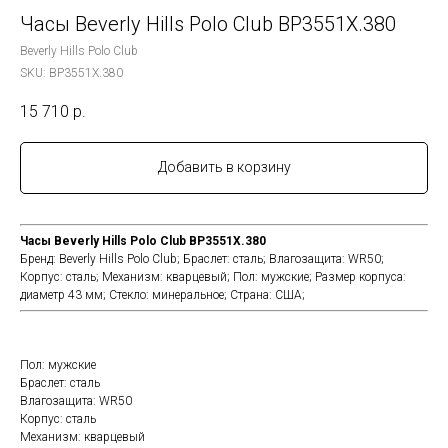
Часы Beverly Hills Polo Club BP3551X.380
Beverly Hills Polo Club
SKU:
BP3551X.380
15 710
р.
Добавить в корзину
Часы Beverly Hills Polo Club BP3551X.380
Бренд:
Beverly Hills Polo Club;
Браслет:
сталь;
Влагозащита:
WR50;
Корпус:
сталь;
Механизм:
кварцевый;
Пол:
мужские;
Размер корпуса:
диаметр 43 мм;
Стекло:
минеральное;
Страна:
США;
Пол: мужские
Браслет: сталь
Влагозащита: WR50
Корпус: сталь
Механизм: кварцевый