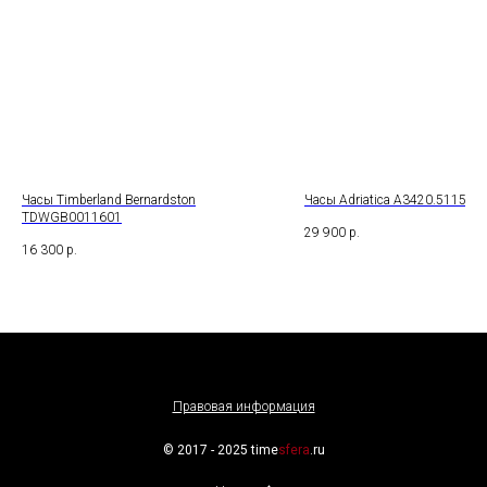
Часы Timberland Bernardston
Часы Adriatica A3420.5115QF
TDWGB0011601
29 900
р.
16 300
р.
Правовая информация
© 2017 - 2025 time
sfera
.ru