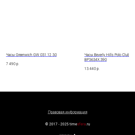
Часы Greenwich GW 031.12.30
Часы Beverly Hills Polo Club
BP3634X.390
7 490
р.
13 440
р.
Правовая информация
© 2017 - 2025 time
sfera
.ru