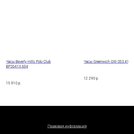
Часы Beverly Hills Polo Club
Часы Greenwich GW 053.41.31
BP3541X.654
12 290
р.
15 910
р.
Правовая информация