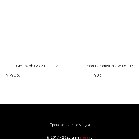
Часы Greenwich GW 511.11.13
Часы Greenwich GW 053.16.36
9 790
р.
11 190
р.
Правовая информация
© 2017 - 2025 time
sfera
.ru