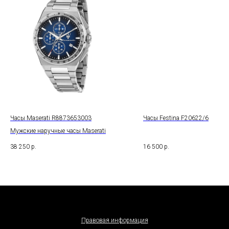
Часы Maserati R8873653003
Часы Festina F20622/6
Мужские наручные часы Maserati
38 250
р.
16 500
р.
Правовая информация