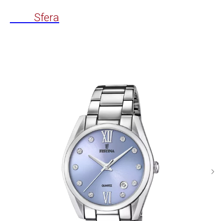
Time
Sfera