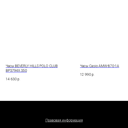
Часы BEVERLY HILLS POLO CLUB
Часы Casio AMW-870-1A
BP3794X.350
12 990
р.
14 630
р.
Правовая информация