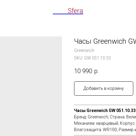
Time
Sfera
Часы Greenwich GW
Greenwich
SKU:
GW 051.10.33
10 990
р.
Добавить в корзину
Часы Greenwich GW 051.10.33
Бренд: Greenwich; Страна: Вел
Механизм: кварцевый; Корпус: 
Влагозащита: WR100; Размер к