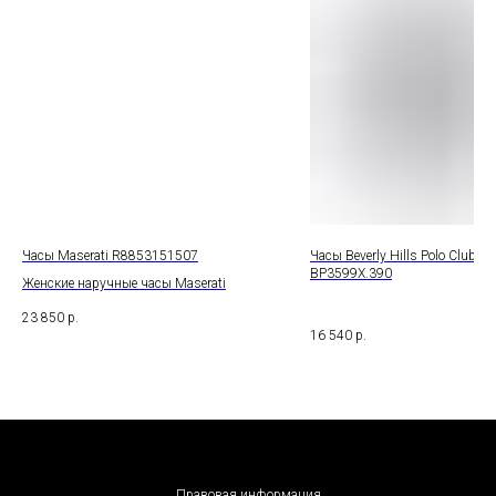
Часы Maserati R8853151507
Часы Beverly Hills Polo Club
BP3599X.390
Женские наручные часы Maserati
23 850
р.
16 540
р.
Правовая информация