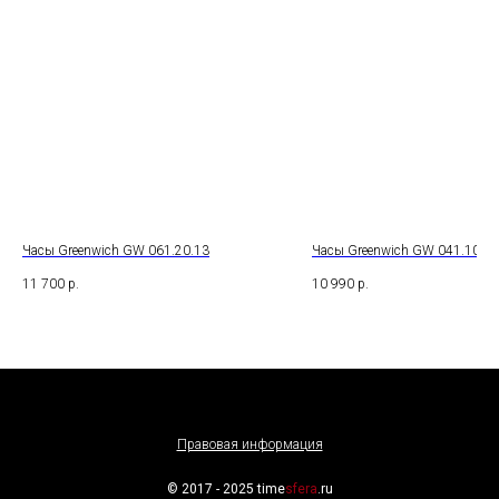
Часы Greenwich GW 061.20.13
Часы Greenwich GW 041.10.31
11 700
р.
10 990
р.
Правовая информация
© 2017 - 2025 time
sfera
.ru