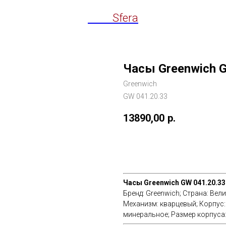
Time
Sfera
Часы Greenwich G
Greenwich
GW 041.20.33
13890,00
р.
Добавить в корзину
Часы Greenwich GW 041.20.33
Бренд:
Greenwich;
Страна:
Вели
Механизм:
кварцевый;
Корпус
минеральное;
Размер корпуса