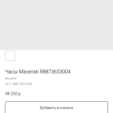
Часы Maserati R8873653004
Maserati
SKU:
R8873653004
38 250
р.
Добавить в корзину