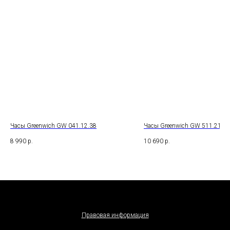
Часы Greenwich GW 041.12.38
Часы Greenwich GW 511.21.13
8 990
р.
10 690
р.
Правовая информация