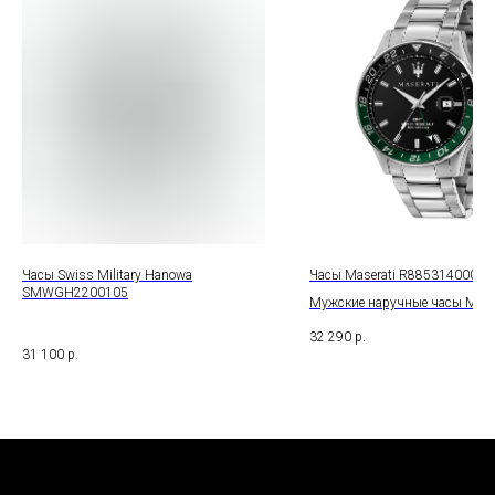
Часы Swiss Military Hanowa
Часы Maserati R8853140005
SMWGH2200105
Мужские наручные часы Mase
32 290
р.
31 100
р.