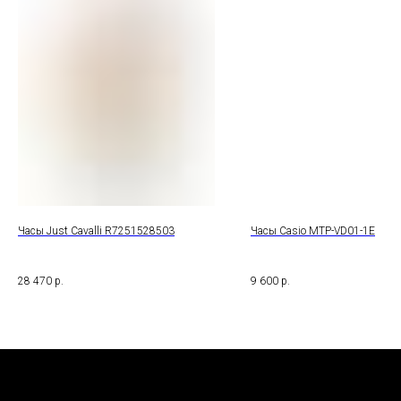
Часы Just Cavalli R7251528503
Часы Casio MTP-VD01-1E
28 470
р.
9 600
р.